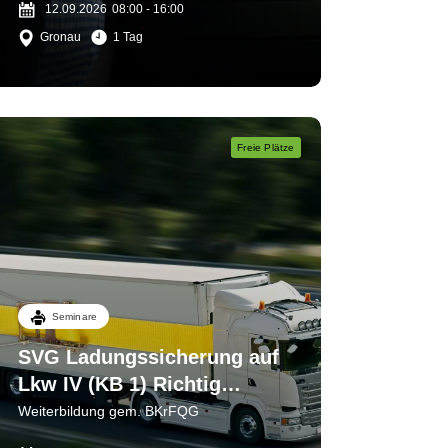
12.09.2026
08:00 - 16:00
Gronau
1 Tag
Freie Plätze
Seminare
SVG Ladungssicherung auf
Lkw IV (KB 1) Richtig
sichern- verantwortlich
Weiterbildung gem. BKrFQG
handeln