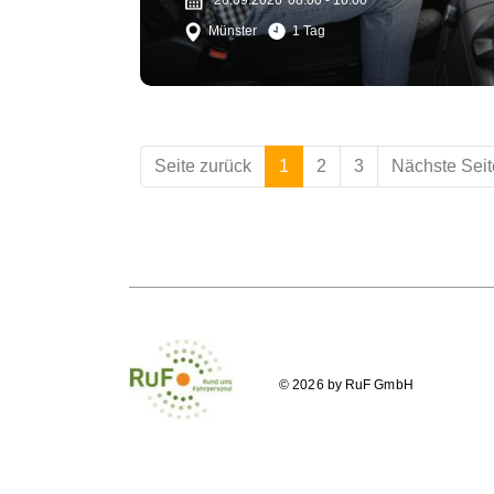
26.09.2026
08:00 - 16:00
Schutz vor Kriminalität
Münster
1 Tag
Seite zurück
1
2
3
Nächste Seit
© 2026 by RuF GmbH