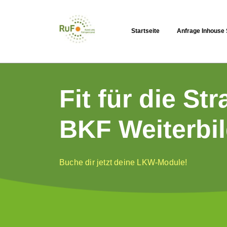
Startseite
Anfrage Inhouse
Fit für die St
BKF Weiterbi
Buche dir jetzt deine LKW-Module!