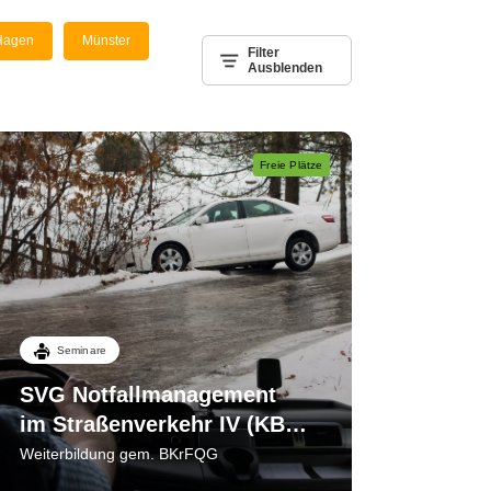
Hagen
Münster
Filter
Ausblenden
Freie Plätze
Seminare
SVG Notfallmanagement
im Straßenverkehr IV (KB
3) Sichern - bergen - helfen
Weiterbildung gem. BKrFQG