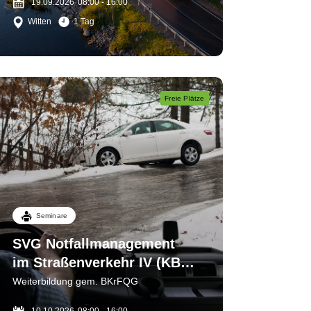
19.09.2026
08:00 - 16:00
Witten
1 Tag
Freie Plätze
Seminare
SVG Notfallmanagement
im Straßenverkehr IV (KB
3) Sichern - bergen - helfen
Weiterbildung gem. BKrFQG