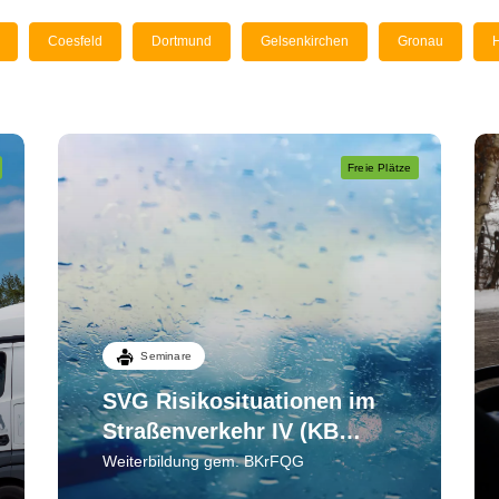
Coesfeld
Dortmund
Gelsenkirchen
Gronau
Freie Plätze
Seminare
SVG Risikosituationen im
Straßenverkehr IV (KB
1)Wahrnehmen -
Weiterbildung gem. BKrFQG
einschätzen - bewältigen