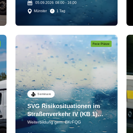
05.09.2026
08:00 - 16:00
Münster
1 Tag
Freie Plätze
Seminare
SVG Risikosituationen im
Straßenverkehr IV (KB 1)
Wahrnehmen - einschätzen
Weiterbildung gem. BKrFQG
- bewältigen