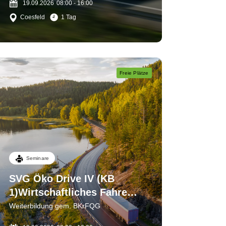
19.09.2026
08:00 - 16:00
Coesfeld
1 Tag
Freie Plätze
Seminare
SVG Öko Drive IV (KB
1)Wirtschaftliches Fahren
(Theorie) - Kosten senken
Weiterbildung gem. BKrFQG
durch Schadenprävention