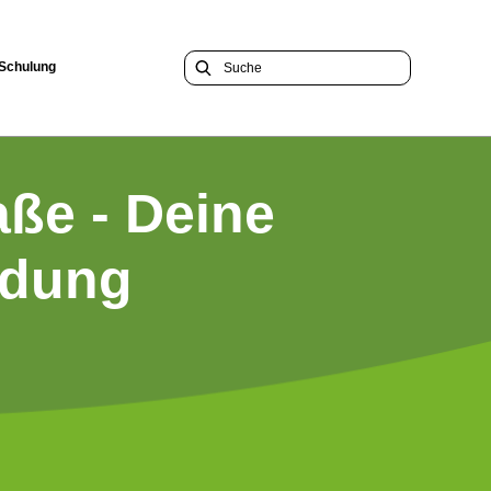
 Schulung
raße - Deine
ldung