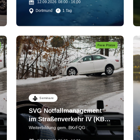
12.09.2026
08:00 - 16:00
Dortmund
1 Tag
Freie Plätze
Seminare
SVG Notfallmanagement
im Straßenverkehr IV (KB
3) Sichern - bergen - helfen
Weiterbildung gem. BKrFQG