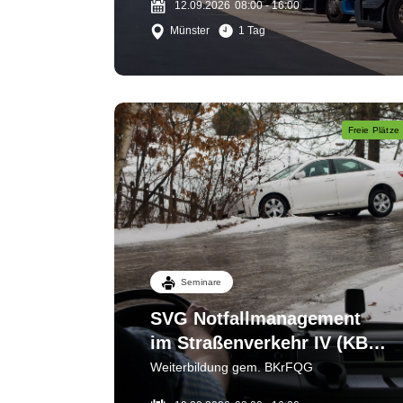
12.09.2026
08:00 - 16:00
Münster
1 Tag
Freie Plätze
Seminare
SVG Notfallmanagement
im Straßenverkehr IV (KB
3) Sichern - bergen - helfen
Weiterbildung gem. BKrFQG