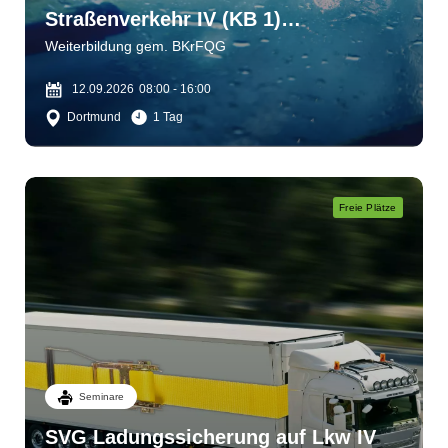
Straßenverkehr IV (KB 1)
Wahrnehmen - einschätzen -
Weiterbildung gem. BKrFQG
bewältigen
12.09.2026
08:00 - 16:00
Dortmund
1 Tag
Freie Plätze
Seminare
SVG Ladungssicherung auf Lkw IV