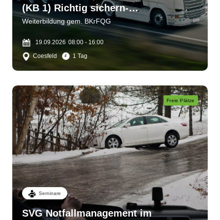
(KB 1) Richtig sichern-
verantwortlich handeln
Weiterbildung gem. BKrFQG
19.09.2026
08:00 - 16:00
Coesfeld
1 Tag
Freie Plätze
Seminare
SVG Notfallmanagement im