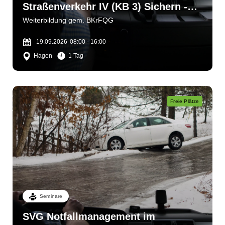
Straßenverkehr IV (KB 3) Sichern -
bergen - helfen
Weiterbildung gem. BKrFQG
19.09.2026
08:00 - 16:00
Hagen
1 Tag
Freie Plätze
Seminare
SVG Notfallmanagement im