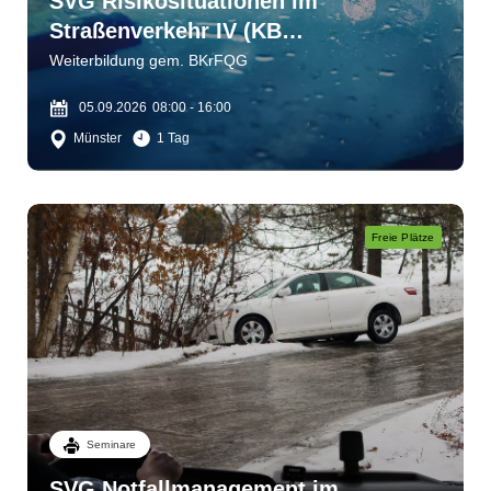
SVG Risikosituationen im
Straßenverkehr IV (KB
1)Wahrnehmen - einschätzen -
Weiterbildung gem. BKrFQG
bewältigen
05.09.2026
08:00 - 16:00
Münster
1 Tag
Freie Plätze
Seminare
SVG Notfallmanagement im