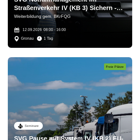
Straßenverkehr IV (KB 3) Sichern -
bergen - helfen
Weiterbildung gem. BKrFQG
12.09.2026
08:00 - 16:00
Gronau
1 Tag
Freie Plätze
Seminare
SVG Pause mit System IV (KB 2) EU-