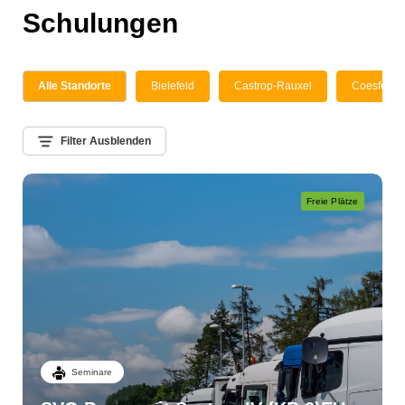
Schulungen
Alle Standorte
Bielefeld
Castrop-Rauxel
Coesfeld
Filter Ausblenden
Freie Plätze
Seminare