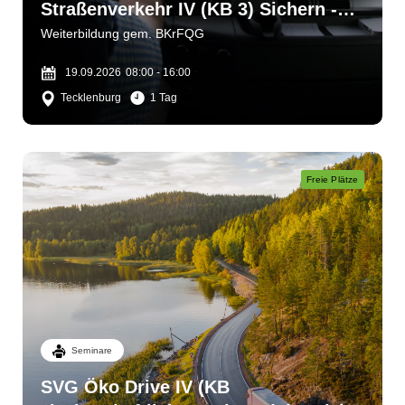
Straßenverkehr IV (KB 3) Sichern -
bergen - helfen
Weiterbildung gem. BKrFQG
19.09.2026
08:00 - 16:00
Tecklenburg
1 Tag
Freie Plätze
Seminare
SVG Öko Drive IV (KB