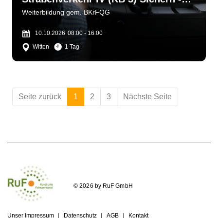
bergen - helfen
Weiterbildung gem. BKrFQG
10.10.2026
08:00 - 16:00
Witten
1 Tag
Seite zurück
1
2
3
Nächste Seite
© 2026 by RuF GmbH
Unser Impressum
Datenschutz
AGB
Kontakt