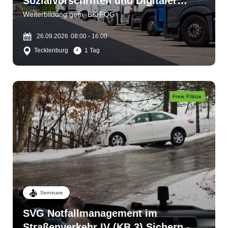
Sozialvorschriften und Digitaler
Fahrtenschreiber
Weiterbildung gem. BKrFQG
26.09.2026
08:00 - 16:00
Tecklenburg
1 Tag
Freie Plätze
Seminare
SVG Notfallmanagement im
Straßenverkehr IV (KB 3) Sichern -