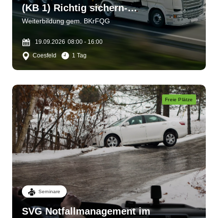
(KB 1) Richtig sichern-
verantwortlich handeln
Weiterbildung gem. BKrFQG
19.09.2026
08:00 - 16:00
Coesfeld
1 Tag
Freie Plätze
Seminare
SVG Notfallmanagement im