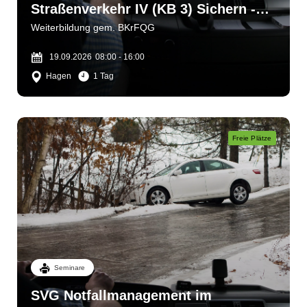
Straßenverkehr IV (KB 3) Sichern -
bergen - helfen
Weiterbildung gem. BKrFQG
19.09.2026
08:00 - 16:00
Hagen
1 Tag
Freie Plätze
Seminare
SVG Notfallmanagement im