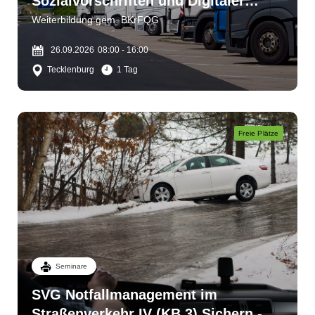
Sozialvorschriften und Digitaler
Fahrtenschreiber
Weiterbildung gem. BKrFQG
26.09.2026
08:00 - 16:00
Tecklenburg
1 Tag
Freie Plätze
Seminare
SVG Notfallmanagement im
Straßenverkehr IV (KB 3) Sichern -