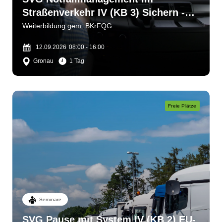
Straßenverkehr IV (KB 3) Sichern -
bergen - helfen
Weiterbildung gem. BKrFQG
12.09.2026
08:00 - 16:00
Gronau
1 Tag
Freie Plätze
Seminare
SVG Pause mit System IV (KB 2) EU-