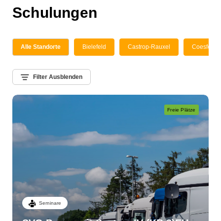
Schulungen
Alle Standorte
Bielefeld
Castrop-Rauxel
Coesfeld
Filter Ausblenden
Freie Plätze
Seminare