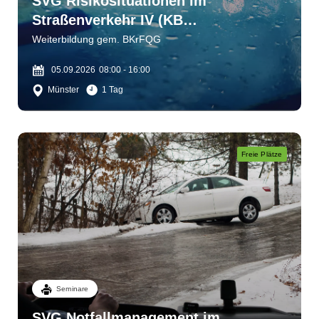
SVG Risikosituationen im
Straßenverkehr IV (KB
1)Wahrnehmen - einschätzen -
Weiterbildung gem. BKrFQG
bewältigen
05.09.2026
08:00 - 16:00
Münster
1 Tag
Freie Plätze
Seminare
SVG Notfallmanagement im