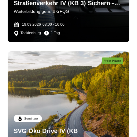
Straßenverkehr IV (KB 3) Sichern -
bergen - helfen
Weiterbildung gem. BKrFQG
19.09.2026
08:00 - 16:00
Tecklenburg
1 Tag
Freie Plätze
Seminare
SVG Öko Drive IV (KB