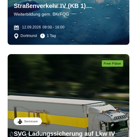
Straßenverkehr IV (KB 1)
Wahrnehmen - einschätzen -
Weiterbildung gem. BKrFQG
bewältigen
12.09.2026
08:00 - 16:00
Dortmund
1 Tag
Freie Plätze
Seminare
SVG Ladungssicherung auf Lkw IV