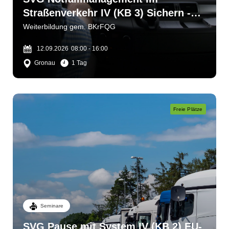
Straßenverkehr IV (KB 3) Sichern -
bergen - helfen
Weiterbildung gem. BKrFQG
12.09.2026
08:00 - 16:00
Gronau
1 Tag
Freie Plätze
Seminare
SVG Pause mit System IV (KB 2) EU-