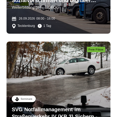
Sozialvorschriften und Digitaler
Fahrtenschreiber
Weiterbildung gem. BKrFQG
26.09.2026
08:00 - 16:00
Tecklenburg
1 Tag
Freie Plätze
Seminare
SVG Notfallmanagement im
Straßenverkehr IV (KB 3) Sichern -