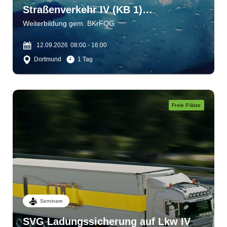
Straßenverkehr IV (KB 1)
Wahrnehmen - einschätzen -
Weiterbildung gem. BKrFQG
bewältigen
12.09.2026
08:00 - 16:00
Dortmund
1 Tag
Freie Plätze
Seminare
SVG Ladungssicherung auf Lkw IV