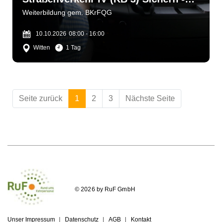
bergen - helfen
Weiterbildung gem. BKrFQG
10.10.2026
08:00 - 16:00
Witten
1 Tag
Seite zurück
1
2
3
Nächste Seite
© 2026 by RuF GmbH
Unser Impressum
Datenschutz
AGB
Kontakt