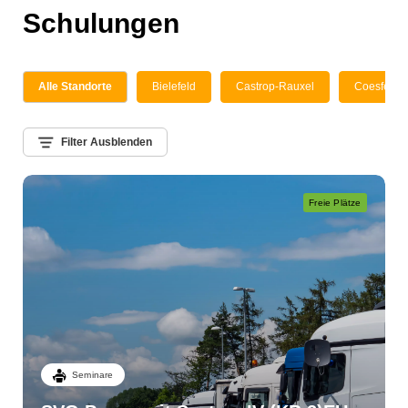
Schulungen
Alle Standorte
Bielefeld
Castrop-Rauxel
Coesfeld
Filter Ausblenden
Freie Plätze
Seminare