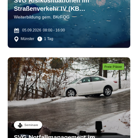
SVG Risikosituationen im
Straßenverkehr IV (KB
1)Wahrnehmen - einschätzen -
Weiterbildung gem. BKrFQG
bewältigen
05.09.2026
08:00 - 16:00
Münster
1 Tag
Freie Plätze
Seminare
SVG Notfallmanagement im