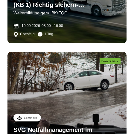
(KB 1) Richtig sichern-
verantwortlich handeln
Weiterbildung gem. BKrFQG
19.09.2026
08:00 - 16:00
Coesfeld
1 Tag
Freie Plätze
Seminare
SVG Notfallmanagement im