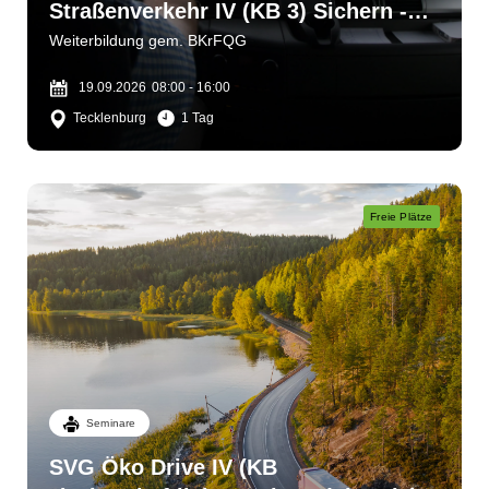
Straßenverkehr IV (KB 3) Sichern -
bergen - helfen
Weiterbildung gem. BKrFQG
19.09.2026
08:00 - 16:00
Tecklenburg
1 Tag
Freie Plätze
Seminare
SVG Öko Drive IV (KB