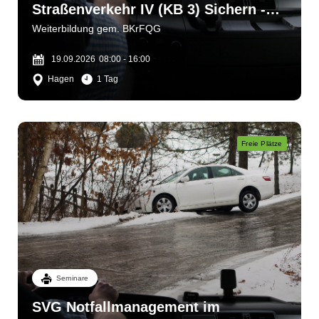
Straßenverkehr IV (KB 3) Sichern -
bergen - helfen
Weiterbildung gem. BKrFQG
19.09.2026
08:00 - 16:00
Hagen
1 Tag
Freie Plätze
Seminare
SVG Notfallmanagement im